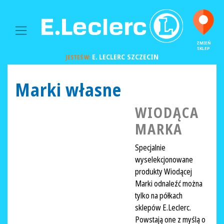
MAIN NAVIGATION
ZMIEŃ
SKLEP
E. LECLERC
SZCZECIN
JESTEŚ W:
Marki własne
WIODĄCA
MARKA
Specjalnie
wyselekcjonowane
produkty Wiodącej
Marki odnaleźć można
tylko na półkach
sklepów E.Leclerc.
Powstają one z myślą o