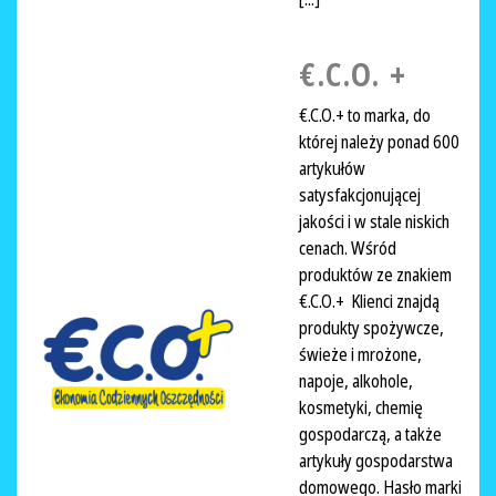
€.C.O. +
€.C.O.+ to marka, do
której należy ponad 600
artykułów
satysfakcjonującej
jakości i w stale niskich
cenach. Wśród
produktów ze znakiem
€.C.O.+ Klienci znajdą
produkty spożywcze,
świeże i mrożone,
napoje, alkohole,
kosmetyki, chemię
gospodarczą, a także
artykuły gospodarstwa
domowego. Hasło marki