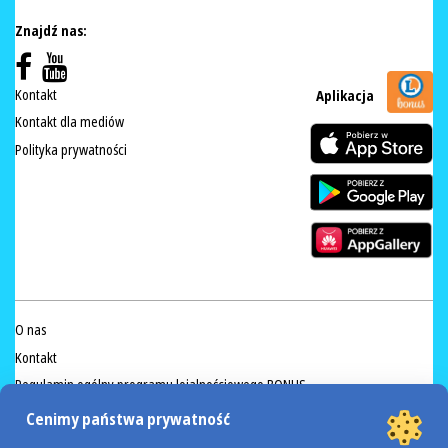
Znajdź nas:
Kontakt
Aplikacja
Kontakt dla mediów
Polityka prywatności
O nas
Kontakt
Regulamin ogólny programu lojalnościowego BONUS
Informacja na temat sprzedaży żywych ryb
Cenimy państwa prywatność
Regulamin akcji Valdinox