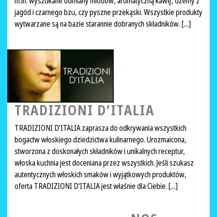
m.in. wyszukane odmiany miodów, aromatyczną kawę, dżemy z
jagód i czarnego bzu, czy pyszne przekąski. Wszystkie produkty
wytwarzane są na bazie starannie dobranych składników. [...]
TRADIZIONI D’ITALIA
TRADIZIONI D'ITALIA zaprasza do odkrywania wszystkich
bogactw włoskiego dziedzictwa kulinarnego. Urozmaicona,
stworzona z doskonałych składników i unikalnych receptur,
włoska kuchnia jest doceniana przez wszystkich. Jeśli szukasz
autentycznych włoskich smaków i wyjątkowych produktów,
oferta TRADIZIONI D'ITALIA jest właśnie dla Ciebie. [...]