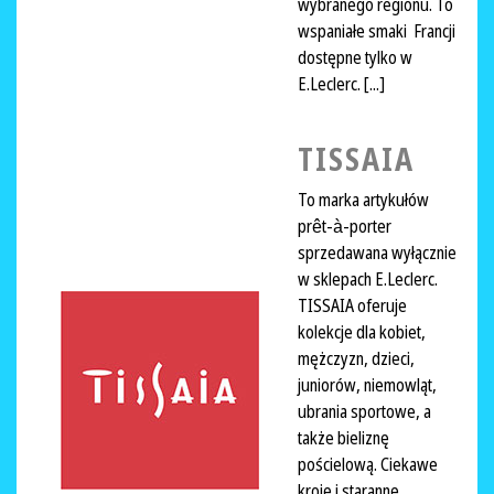
wybranego regionu. To
wspaniałe smaki Francji
dostępne tylko w
E.Leclerc. [...]
TISSAIA
To marka artykułów
prêt-à-porter
sprzedawana wyłącznie
w sklepach E.Leclerc.
TISSAIA oferuje
kolekcje dla kobiet,
mężczyzn, dzieci,
juniorów, niemowląt,
ubrania sportowe, a
także bieliznę
pościelową. Ciekawe
kroje i staranne