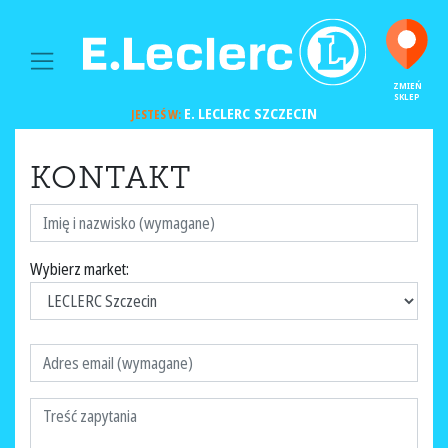
MAIN NAVIGATION
ZMIEŃ
SKLEP
E. LECLERC
SZCZECIN
JESTEŚ W:
KONTAKT
Wybierz market: